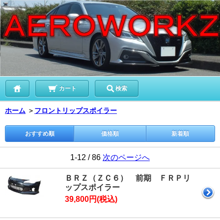
カート
検索
ホーム
＞
フロントリップスポイラー
おすすめ順
価格順
新着順
1-12 / 86
次のページへ
ＢＲＺ（ＺＣ６） 前期 ＦＲＰリ
ップスポイラー
39,800円(税込)