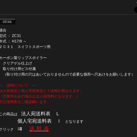
適合
型式 ： ZC31
年式 ： H17/9 ～
ＺＣ３１ スイフトスポーツ用
カーボン製リップスポイラー
クリアゲル仕上げ
取り付け用ビス付属
（取り付け用の穴はあいておりませんので必要な個所へ穴あけをお願いします）
― 送料について ―
法人宛発送と個人宅宛発送とで送料が異なります。
（営業所止めの場合は法人宛送料となります。）
下記送料表をご確認願います。
法人宛送料表 Ｌ
この商品は
個人宅宛送料表 Ｉ
となります
⇉
送 料 表
クリック