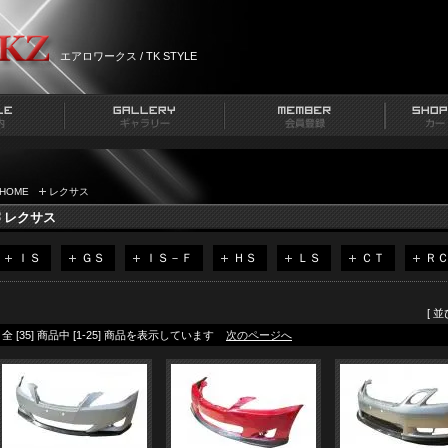
エアロワークス / TK STYLE
HOME
レクサス
レクサス
ＩＳ
ＧＳ
ＩＳ－Ｆ
ＨＳ
ＬＳ
ＣＴ
Ｒ
[ 
全 [35] 商品中 [1-25] 商品を表示しています
次のページへ