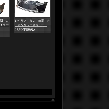
期 カ
レクサス ＲＣ 前期 カ
イラー
ーボンリップスポイラー
59,800円(税込)