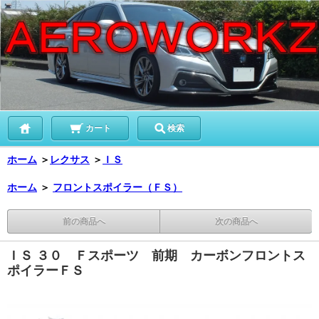
カート
検索
ホーム
＞
レクサス
＞
ＩＳ
ホーム
＞
フロントスポイラー（ＦＳ）
前の商品へ
次の商品へ
ＩＳ ３０ Ｆスポーツ 前期 カーボンフロントス
ポイラーＦＳ