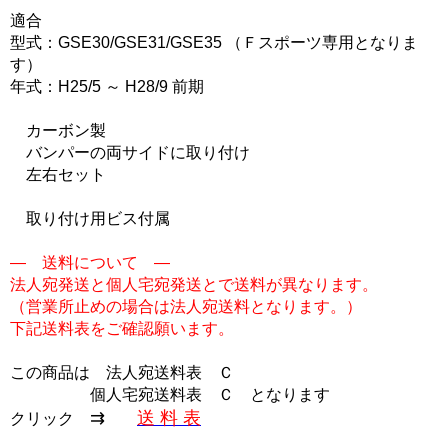
適合
型式：GSE30/GSE31/GSE35 （Ｆスポーツ専用となりま
す）
年式：H25/5 ～ H28/9 前期
カーボン製
バンパーの両サイドに取り付け
左右セット
取り付け用ビス付属
― 送料について ―
法人宛発送と個人宅宛発送とで送料が異なります。
（営業所止めの場合は法人宛送料となります。）
下記送料表をご確認願います。
この商品は
法人宛送料表 Ｃ
個人宅宛送料表 Ｃ
となります
⇉
送 料 表
クリック