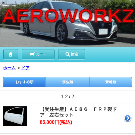
カート
検索
ホーム
＞
ドア
おすすめ順
価格順
新着順
1-2 / 2
【受注生産】ＡＥ８６ ＦＲＰ製ド
ア 左右セット
85,800円(税込)