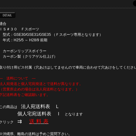
適合
ＩＳ＃３０ Ｆスポーツ
型式：GSE30/GSE31/GSE35 （Ｆスポーツ専用となります）
年式：H25/5 ～ H28/9 前期
カーボンリップスポイラー
カーボン製（クリアゲル仕上げ）
取り付け用ビス付属（穴あけはしてませんので車両に合わせて穴あけをしてくださ
― 送料について ―
法人宛発送と個人宅宛発送とで送料が異なります。
（営業所止めの場合は法人宛送料となります。）
下記送料表をご確認願います。
法人宛送料表 Ｌ
この商品は
個人宅宛送料表 Ｉ
となります
⇉
送 料 表
クリック
※沖縄県、離島の送料は予めご質問下さい。