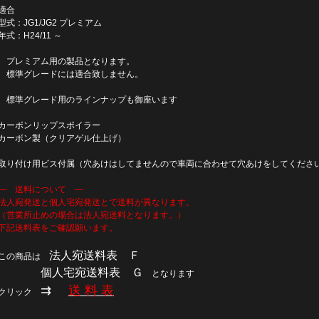
適合
型式：JG1/JG2 プレミアム
年式：H24/11 ～
プレミアム用の製品となります。
標準グレードには適合致しません。
標準グレード用のラインナップも御座います
カーボンリップスポイラー
カーボン製（クリアゲル仕上げ）
取り付け用ビス付属（穴あけはしてませんので車両に合わせて穴あけをしてくださ
― 送料について ―
法人宛発送と個人宅宛発送とで送料が異なります。
（営業所止めの場合は法人宛送料となります。）
下記送料表をご確認願います。
法人宛送料表 Ｆ
この商品は
個人宅宛送料表 Ｇ
となります
⇉
送 料 表
クリック