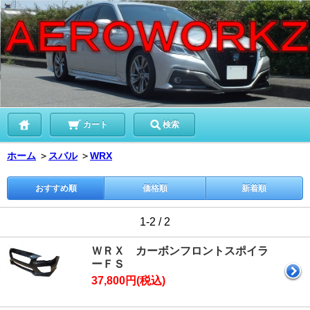
カート
検索
ホーム
＞
スバル
＞
WRX
おすすめ順
価格順
新着順
1-2 / 2
ＷＲＸ カーボンフロントスポイラ
ーＦＳ
37,800円(税込)