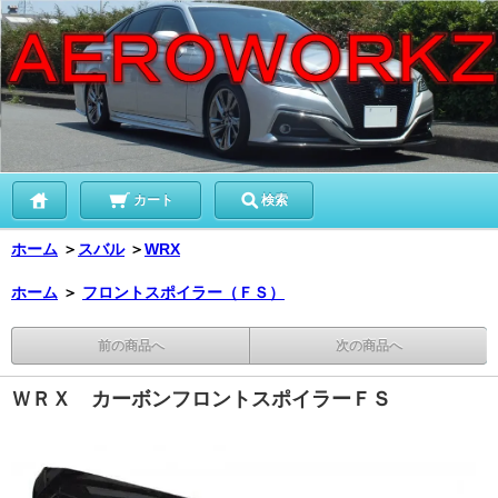
カート
検索
ホーム
＞
スバル
＞
WRX
ホーム
＞
フロントスポイラー（ＦＳ）
前の商品へ
次の商品へ
ＷＲＸ カーボンフロントスポイラーＦＳ