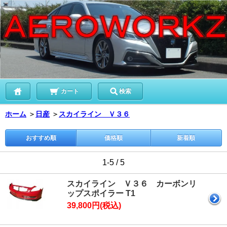
カート
検索
ホーム
＞
日産
＞
スカイライン Ｖ３６
おすすめ順
価格順
新着順
1-5 / 5
スカイライン Ｖ３６ カーボンリ
ップスポイラー T1
39,800円(税込)