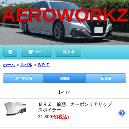
カート
検索
ホーム
＞
スバル
＞
ＢＲＺ
おすすめ順
価格順
新着順
1-4 / 4
ＢＲＺ 前期 カーボンリアリップ
スポイラー
31,800円(税込)