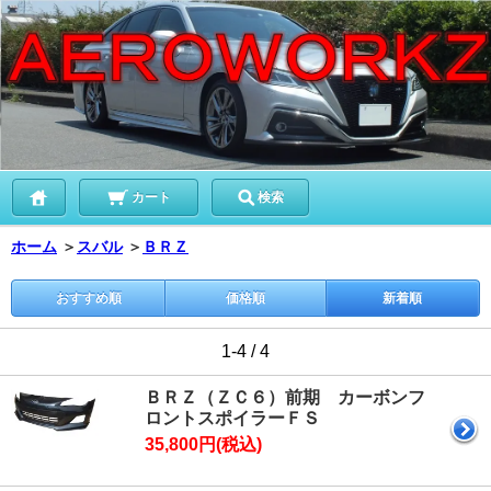
カート
検索
ホーム
＞
スバル
＞
ＢＲＺ
おすすめ順
価格順
新着順
1-4 / 4
ＢＲＺ（ＺＣ６）前期 カーボンフ
ロントスポイラーＦＳ
35,800円(税込)