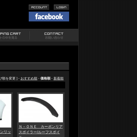
並び順を変更 ] -
おすすめ順
-
価格順
-
新着順
Ｎ－ＯＮＥ カーボンリア
ンリッ
スポイラー/ルーフスポイ