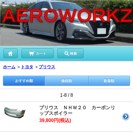
カート
検索
ホーム
＞
トヨタ
＞
プリウス
おすすめ順
価格順
新着順
1-8 / 8
プリウス ＮＨＷ２０ カーボンリ
ップスポイラー
39,800円(税込)