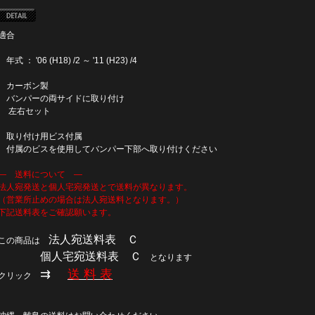
適合
年式 ： '06 (H18) /2 ～ '11 (H23) /4
カーボン製
バンパーの両サイドに取り付け
左右セット
取り付け用ビス付属
付属のビスを使用してバンパー下部へ取り付けください
― 送料について ―
法人宛発送と個人宅宛発送とで送料が異なります。
（営業所止めの場合は法人宛送料となります。）
下記送料表をご確認願います。
法人宛送料表 Ｃ
この商品は
個人宅宛送料表 Ｃ
となります
⇉
送 料 表
クリック