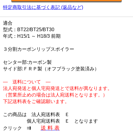
特定商取引法に基づく表記 (返品など)
適合
型式：BT22/BT25/BT30
年式：H15/1 ～ H18/3 前期
３分割カーボンリップスポイラー
センター部:カーボン製
サイド部:ＦＲＰ製（オフブラック塗装済み）
― 送料について ―
法人宛発送と個人宅宛発送とで送料が異なります。
（営業所止めの場合は法人宛送料となります。）
下記送料表をご確認願います。
この商品は
法人宛送料表 Ｅ
個人宅宛送料表 Ｅ
となります
⇉
送 料 表
クリック