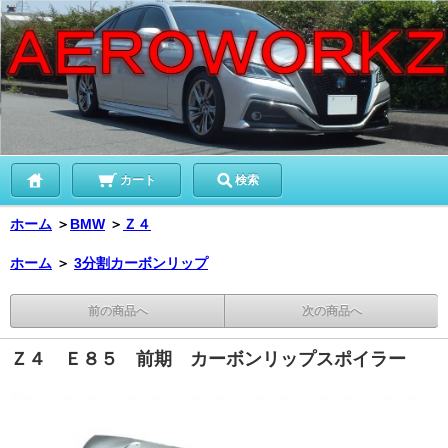
カート
検索
ホーム
＞
BMW
＞
Ｚ４
ホーム
＞
3分割カーボンリップ
前の商品へ
次の商品へ
Ｚ４ Ｅ８５ 前期 カーボンリップスポイラー