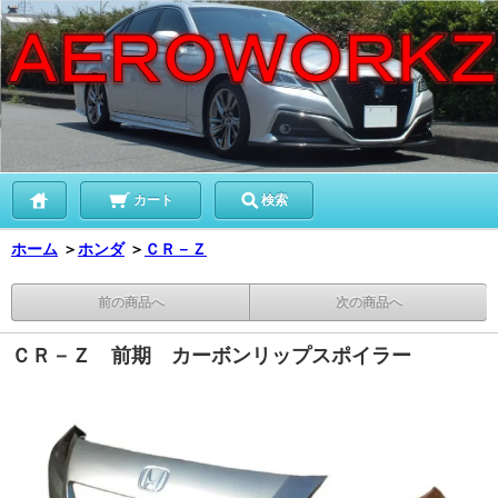
カート
検索
ホーム
＞
ホンダ
＞
ＣＲ－Ｚ
前の商品へ
次の商品へ
ＣＲ－Ｚ 前期 カーボンリップスポイラー