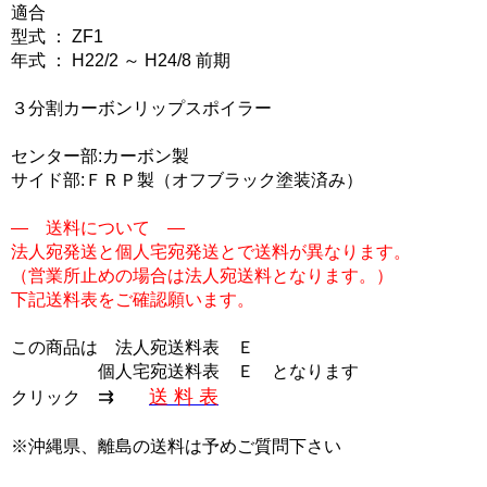
適合
型式 ： ZF1
年式 ： H22/2 ～ H24/8 前期
３分割カーボンリップスポイラー
センター部:カーボン製
サイド部:ＦＲＰ製（オフブラック塗装済み）
― 送料について ―
法人宛発送と個人宅宛発送とで送料が異なります。
（営業所止めの場合は法人宛送料となります。）
下記送料表をご確認願います。
この商品は
法人宛送料表 Ｅ
個人宅宛送料表 Ｅ
となります
⇉
送 料 表
クリック
※沖縄県、離島の送料は予めご質問下さい