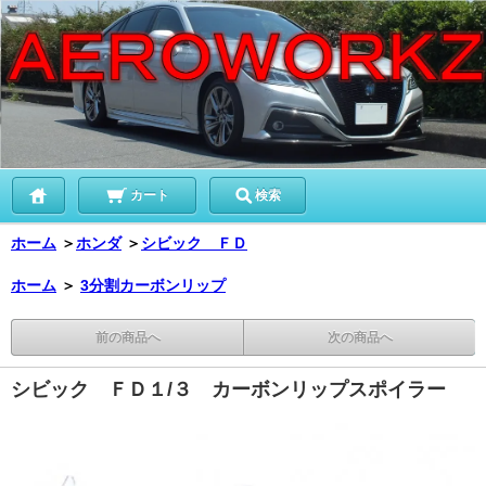
カート
検索
ホーム
＞
ホンダ
＞
シビック ＦＤ
ホーム
＞
3分割カーボンリップ
前の商品へ
次の商品へ
シビック ＦＤ１/３ カーボンリップスポイラー