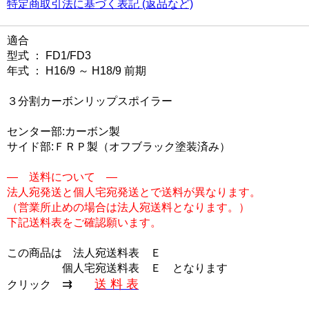
特定商取引法に基づく表記 (返品など)
適合
型式 ： FD1/FD3
年式 ： H16/9 ～ H18/9 前期
３分割カーボンリップスポイラー
センター部:カーボン製
サイド部:ＦＲＰ製（オフブラック塗装済み）
― 送料について ―
法人宛発送と個人宅宛発送とで送料が異なります。
（営業所止めの場合は法人宛送料となります。）
下記送料表をご確認願います。
この商品は
法人宛送料表 Ｅ
個人宅宛送料表 Ｅ
となります
⇉
送 料 表
クリック