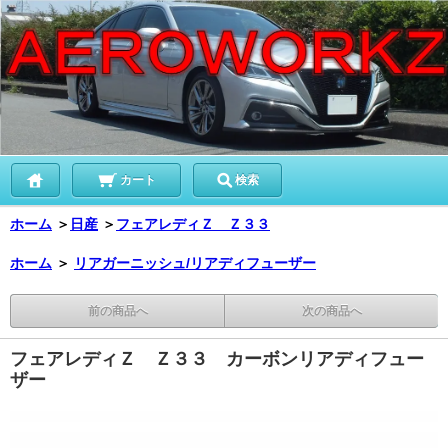
カート
検索
ホーム
＞
日産
＞
フェアレディＺ Ｚ３３
ホーム
＞
リアガーニッシュ/リアディフューザー
前の商品へ
次の商品へ
フェアレディＺ Ｚ３３ カーボンリアディフュー
ザー