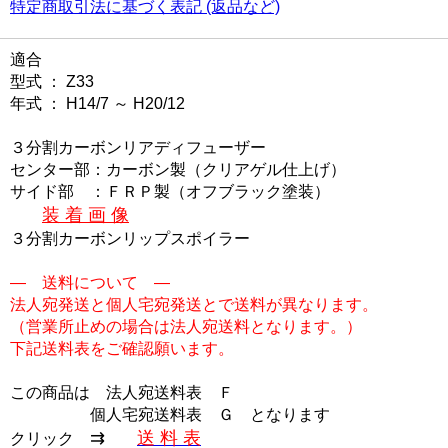
特定商取引法に基づく表記 (返品など)
適合
型式 ： Z33
年式 ： H14/7 ～ H20/12
３分割カーボンリアディフューザー
センター部：カーボン製（クリアゲル仕上げ）
サイド部 ：ＦＲＰ製（オフブラック塗装）
装 着 画 像
３分割カーボンリップスポイラー
― 送料について ―
法人宛発送と個人宅宛発送とで送料が異なります。
（営業所止めの場合は法人宛送料となります。）
下記送料表をご確認願います。
この商品は
法人宛送料表 Ｆ
個人宅宛送料表 Ｇ
となります
⇉
送 料 表
クリック