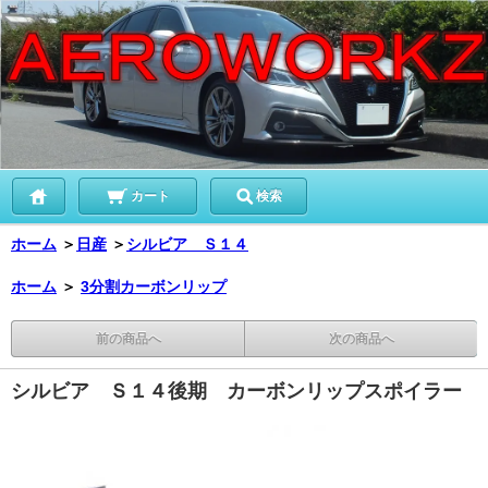
カート
検索
ホーム
＞
日産
＞
シルビア Ｓ１４
ホーム
＞
3分割カーボンリップ
前の商品へ
次の商品へ
シルビア Ｓ１４後期 カーボンリップスポイラー