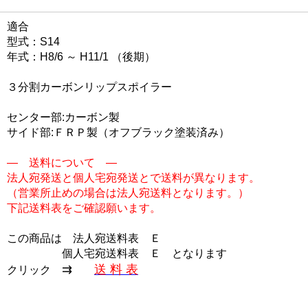
適合
型式：S14
年式：H8/6 ～ H11/1 （後期）
３分割カーボンリップスポイラー
センター部:カーボン製
サイド部:ＦＲＰ製（オフブラック塗装済み）
― 送料について ―
法人宛発送と個人宅宛発送とで送料が異なります。
（営業所止めの場合は法人宛送料となります。）
下記送料表をご確認願います。
この商品は
法人宛送料表 Ｅ
個人宅宛送料表 Ｅ
となります
⇉
送 料 表
クリック