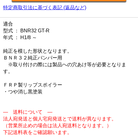
特定商取引法に基づく表記 (返品など)
適合
型式 ： BNR32 GT-R
年式 ： H1/8 ～
純正を模した形状となります。
ＢＮＲ３２純正バンパー用
※取り付けの際には製品への穴あけ等が必要となりま
す。
ＦＲＰ製リップスポイラー
・つや消し黒塗装
― 送料について ―
法人宛発送と個人宅宛発送とで送料が異なります。
（営業所止めの場合は法人宛送料となります。）
下記送料表をご確認願います。