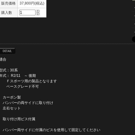
販売価格
37,800円(税込)
購入数
適合
型式：30系
年式： R2/11 ～ 後期
Ｆスポーツ用の製品となります
ベースグレード不可
カーボン製
バンパーの両サイドに取り付け
左右セット
取り付け用ビス付属
バンパー両サイドに付属のビスを使用して固定してください