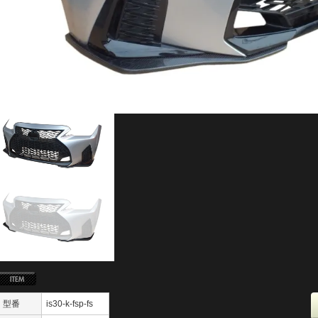
型番
is30-k-fsp-fs