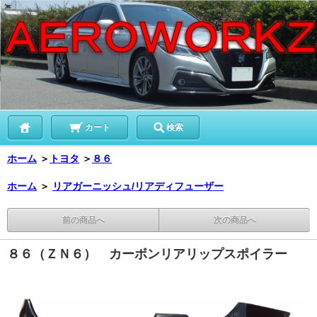
カート
検索
ホーム
＞
トヨタ
＞
８６
ホーム
＞
リアガーニッシュ/リアディフューザー
前の商品へ
次の商品へ
８６（ＺＮ６） カーボンリアリップスポイラー