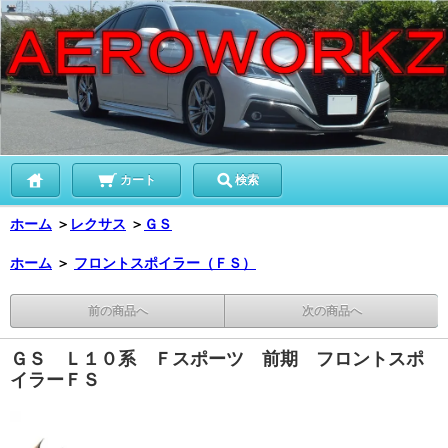
カート
検索
ホーム
＞
レクサス
＞
ＧＳ
ホーム
＞
フロントスポイラー（ＦＳ）
前の商品へ
次の商品へ
ＧＳ Ｌ１０系 Ｆスポーツ 前期 フロントスポ
イラーＦＳ