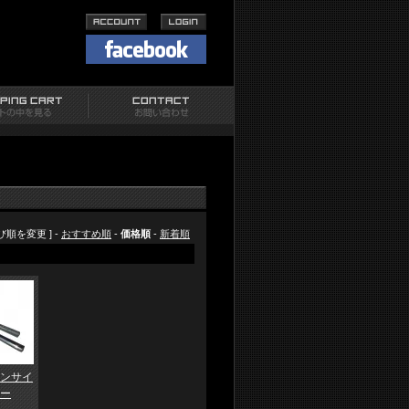
並び順を変更 ] -
おすすめ順
-
価格順
-
新着順
ンサイ
ー