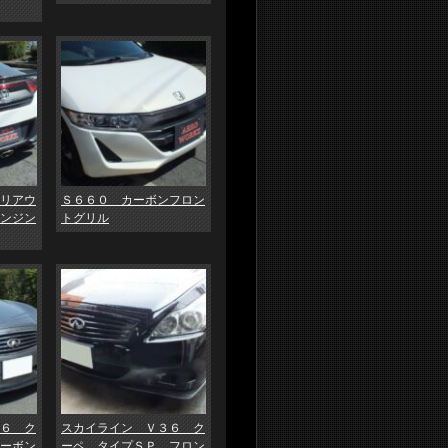
リアウ
Ｓ６６０ カーボンフロン
ンジン
トグリル
６ ク
スカイライン Ｖ３６ ク
ーボン
ーペ タイプＳＰ フロン