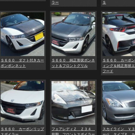
ラー
Ｓ
Ｓ６６０ ダクト付きカー
Ｓ６６０ 純正形状ボンネ
Ｓ６６０ カーボン
ボンボンネット
ット＆フロントグリル
ィング＆純正形状エ
フード
Ｓ６６０ カーボンリップ
フェアレディＺ Ｚ３４
スカイライン Ｖ３
スポイラー
前期 フロントスポイラー
ーペ タイプＰ カ