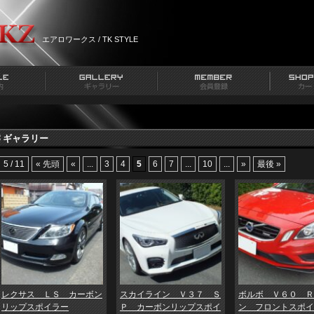
エアロワークス / TK STYLE
ギャラリー
5 / 11
« 先頭
«
...
3
4
5
6
7
...
10
...
»
最後 »
レクサス ＬＳ カーボン
スカイライン Ｖ３７ Ｓ
ボルボ Ｖ６０ Ｒ
リップスポイラー
Ｐ カーボンリップスポイ
ン フロントスポイ