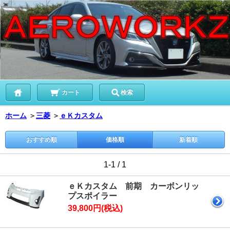
カート
検索
ホーム
＞
三菱
＞
ｅＫカスタム
おすすめ順
価格順
新着順
1-1 / 1
ｅＫカスタム 前期 カーボンリッ
プスポイラー
39,800円(税込)